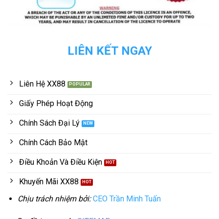
LIÊN KẾT NGAY
Liên Hệ XX88
Giấy Phép Hoạt Động
Chính Sách Đại Lý
Chính Cách Bảo Mật
Điều Khoản Và Điều Kiện
Khuyến Mãi XX88
Chịu trách nhiệm bởi:
CEO Trần Minh Tuấn