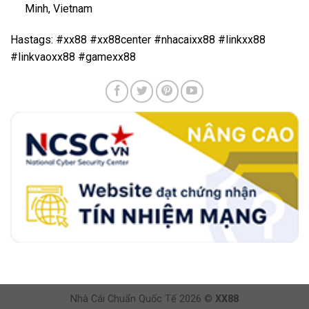
Minh, Vietnam
Hastags: #xx88 #xx88center #nhacaixx88 #linkxx88
#linkvaoxx88 #gamexx88
Nhà Cái Chuẩn Quốc Tế 2026 ©
XX88