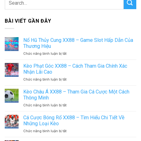
BÀI VIẾT GẦN ĐÂY
Nổ Hũ Thủy Cung XX88 – Game Slot Hấp Dẫn Của
Thương Hiệu
ở
Chức năng bình luận bị tắt
Nổ
Hũ
Kèo Phạt Góc XX88 – Cách Tham Gia Chính Xác
Thủy
Nhận Lãi Cao
Cung
ở
Chức năng bình luận bị tắt
XX88
Kèo
–
Phạt
Kèo Châu Á XX88 – Tham Gia Cá Cược Một Cách
Game
Góc
Slot
Thông Minh
XX88
Hấp
ở
Chức năng bình luận bị tắt
–
Dẫn
Kèo
Cách
Của
Châu
Cá Cược Bóng Rổ XX88 – Tìm Hiểu Chi Tiết Về
Tham
Thương
Á
Gia
Những Loại Kèo
Hiệu
XX88
Chính
ở
Chức năng bình luận bị tắt
–
Xác
Cá
Tham
Nhận