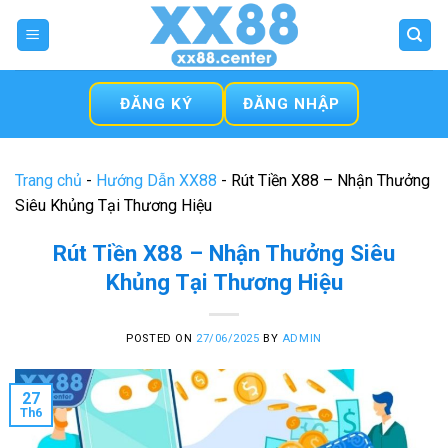
Skip
to
content
ĐĂNG KÝ
ĐĂNG NHẬP
Trang chủ
-
Hướng Dẫn XX88
-
Rút Tiền X88 – Nhận Thưởng
Siêu Khủng Tại Thương Hiệu
Rút Tiền X88 – Nhận Thưởng Siêu
Khủng Tại Thương Hiệu
POSTED ON
27/06/2025
BY
ADMIN
27
Th6