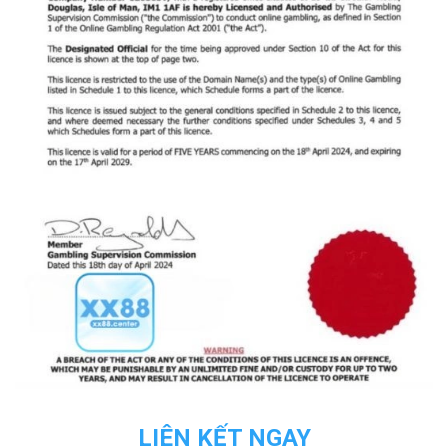
LIÊN KẾT NGAY