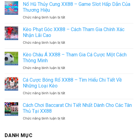
Trong quá trình tham gia bộ môn này, người chơi nếu
Nổ Hũ Thủy Cung XX88 – Game Slot Hấp Dẫn Của
Thương Hiệu
muốn ăn Jackpot thì khá khó khăn nếu chỉ đánh theo
ở
Chức năng bình luận bị tắt
các thông thường. Thế nên, những mẹo gợi ý sau đây
Nổ
của chúng tôi sẽ giúp bạn tối ưu được cơ hội này.
Hũ
Kèo Phạt Góc XX88 – Cách Tham Gia Chính Xác
Thủy
Nhận Lãi Cao
Cung
Tận dụng khung giờ vàng
ở
Chức năng bình luận bị tắt
XX88
Kèo
–
Một trong những mẹo được nhiều hội viên áp dụng
Phạt
Kèo Châu Á XX88 – Tham Gia Cá Cược Một Cách
Game
chính là lựa chọn thời điểm vàng để tham gia. Đây là
Góc
Slot
Thông Minh
XX88
Hấp
những giờ ít người chơi hoặc đang diễn ra sự kiện đặc
ở
Chức năng bình luận bị tắt
–
Dẫn
biệt nào đó. Theo thống kê, cơ hội ăn thưởng cao sẽ
Kèo
Cách
Của
Châu
Cá Cược Bóng Rổ XX88 – Tìm Hiểu Chi Tiết Về
Tham
Thương
dao động vào các khoảng như 12h – 13h, 18h – 19h
Á
Gia
Những Loại Kèo
Hiệu
và sau 23h. Nó chính là lúc hệ thống dễ nhả hũ hơn do
XX88
Chính
ở
Chức năng bình luận bị tắt
–
Xác
quỹ thưởng tích lũy lớn suốt cả ngày dài.
Cá
Tham
Nhận
Cược
Cách Chơi Baccarat Chi Tiết Nhất Dành Cho Các Tân
Gia
Lãi
Bóng
Cá
Thủ Tại XX88
Cao
Rổ
Cược
ở
Chức năng bình luận bị tắt
XX88
Một
Cách
–
Cách
Chơi
Tìm
Thông
Baccarat
DANH MỤC
Hiểu
Minh