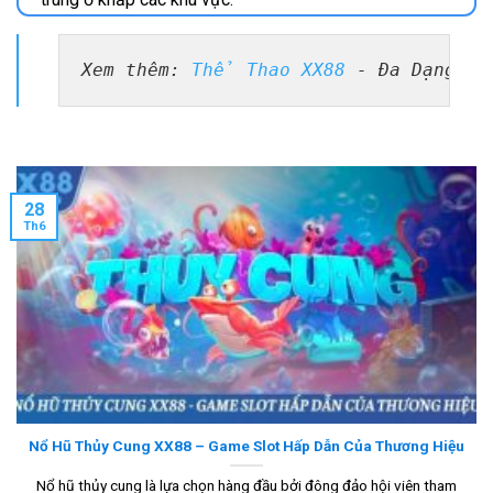
Xem thêm: 
Thể Thao XX88
 - Đa Dạng B
28
Th6
Một vài thông tin sơ lược về nổ hũ XX88
Nổ hũ XX88 – Cơ chế gameplay độc đáo
Sảnh game cung cấp hơn trăm thể loại quay thưởng
hấp dẫn cùng tỷ lệ đổi thưởng ngang bằng nhau. Đặc
biệt, cơ chế gameplay đều được phân bố rõ ràng, giúp
Nổ Hũ Thủy Cung XX88 – Game Slot Hấp Dẫn Của Thương Hiệu
hội viên dễ dàng nắm bắt khi trải nghiệm.
Nổ hũ thủy cung là lựa chọn hàng đầu bởi đông đảo hội viên tham