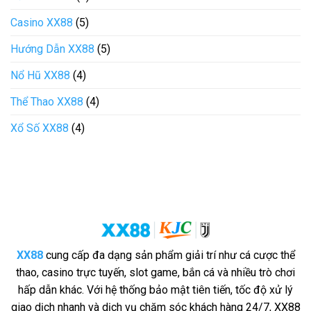
Những
Cho
Loại
Casino XX88
(5)
Các
Kèo
Tân
Thủ
Hướng Dẫn XX88
(5)
Tại
XX88
Nổ Hũ XX88
(4)
Thể Thao XX88
(4)
Xổ Số XX88
(4)
XX88
cung cấp đa dạng sản phẩm giải trí như cá cược thể
thao, casino trực tuyến, slot game, bắn cá và nhiều trò chơi
hấp dẫn khác. Với hệ thống bảo mật tiên tiến, tốc độ xử lý
giao dịch nhanh và dịch vụ chăm sóc khách hàng 24/7, XX88