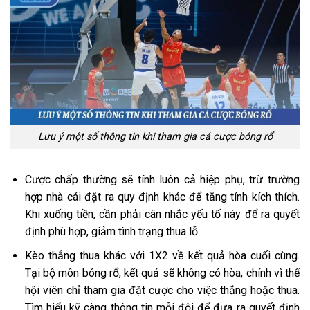
Lưu ý một số thông tin khi tham gia cá cược bóng rổ
Cược chấp thường sẽ tính luôn cả hiệp phụ, trừ trường
hợp nhà cái đặt ra quy định khác để tăng tính kích thích.
Khi xuống tiền, cần phải cân nhắc yếu tố này để ra quyết
định phù hợp, giảm tình trạng thua lỗ.
Kèo thắng thua khác với 1X2 về kết quả hòa cuối cùng.
Tại bộ môn bóng rổ, kết quả sẽ không có hòa, chính vì thế
hội viên chỉ tham gia đặt cược cho việc thắng hoặc thua.
Tìm hiểu kỹ càng thông tin mỗi đội để đưa ra quyết định